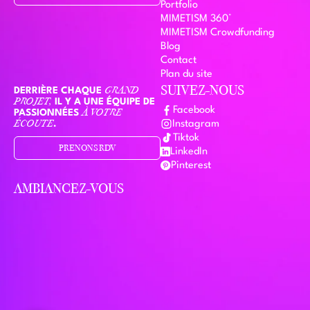
Portfolio
MIMETISM 360°
MIMETISM Crowdfunding
Blog
Contact
Plan du site
SUIVEZ-NOUS
DERRIÈRE CHAQUE
GRAND
PROJET,
IL Y A UNE ÉQUIPE DE
Facebook
PASSIONNÉES
À VOTRE
ÉCOUTE
.
Instagram
Tiktok
PRENONS RDV
LinkedIn
Pinterest
AMBIANCEZ-VOUS