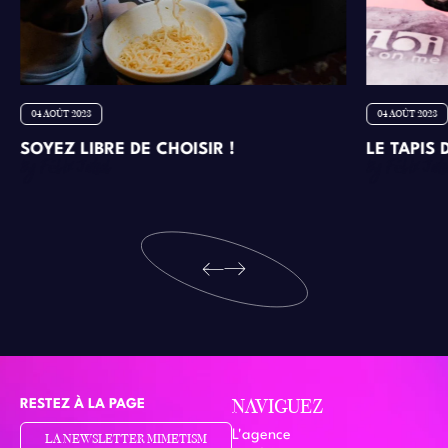
04 AOÛT 2023
04 AOÛT 2023
SOYEZ LIBRE DE CHOISIR !
LE TAPIS
RESTEZ À LA PAGE
NAVIGUEZ
L'agence
LA NEWSLETTER MIMETISM